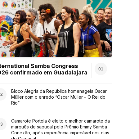
ternational Samba Congress
01
026 confirmado em Guadalajara
Bloco Alegria da República homenageia Oscar
02
Müller com o enredo “Oscar Müller – O Rei do
Rio”
Camarote Portela é eleito o melhor camarote da
03
marquês de sapucaí pelo Prêmio Emmy Samba
Conexão, após experiência impecável nos dias
de Carnaval