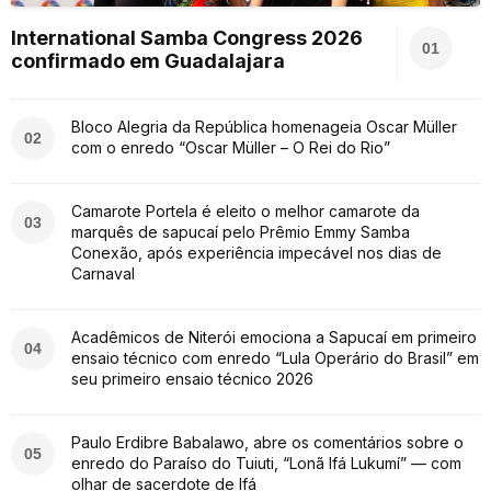
International Samba Congress 2026
01
confirmado em Guadalajara
Bloco Alegria da República homenageia Oscar Müller
02
com o enredo “Oscar Müller – O Rei do Rio”
Camarote Portela é eleito o melhor camarote da
03
marquês de sapucaí pelo Prêmio Emmy Samba
Conexão, após experiência impecável nos dias de
Carnaval
Acadêmicos de Niterói emociona a Sapucaí em primeiro
04
ensaio técnico com enredo “Lula Operário do Brasil” em
seu primeiro ensaio técnico 2026
Paulo Erdibre Babalawo, abre os comentários sobre o
05
enredo do Paraíso do Tuiuti, “Lonã Ifá Lukumí” — com
olhar de sacerdote de Ifá