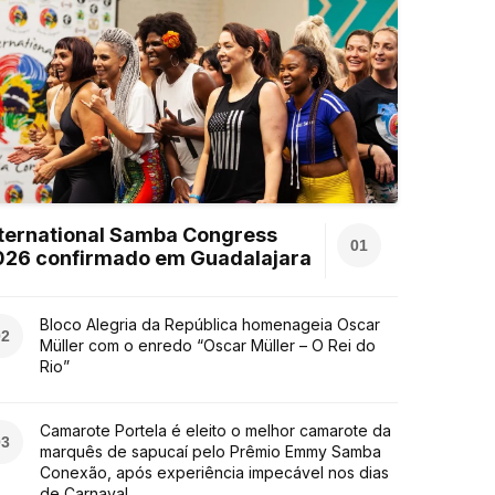
ternational Samba Congress
01
026 confirmado em Guadalajara
Bloco Alegria da República homenageia Oscar
02
Müller com o enredo “Oscar Müller – O Rei do
Rio”
Camarote Portela é eleito o melhor camarote da
03
marquês de sapucaí pelo Prêmio Emmy Samba
Conexão, após experiência impecável nos dias
de Carnaval