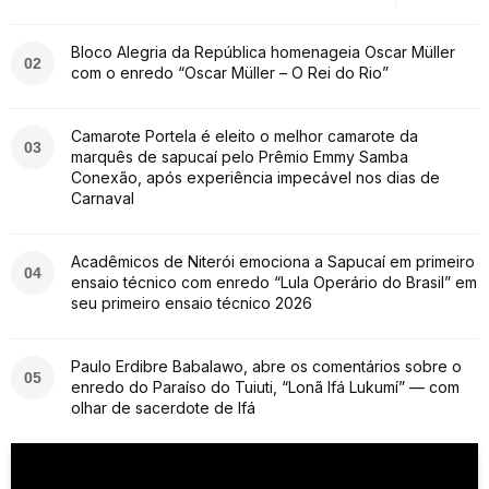
Bloco Alegria da República homenageia Oscar Müller
02
com o enredo “Oscar Müller – O Rei do Rio”
Camarote Portela é eleito o melhor camarote da
03
marquês de sapucaí pelo Prêmio Emmy Samba
Conexão, após experiência impecável nos dias de
Carnaval
Acadêmicos de Niterói emociona a Sapucaí em primeiro
04
ensaio técnico com enredo “Lula Operário do Brasil” em
seu primeiro ensaio técnico 2026
Paulo Erdibre Babalawo, abre os comentários sobre o
05
enredo do Paraíso do Tuiuti, “Lonã Ifá Lukumí” — com
olhar de sacerdote de Ifá