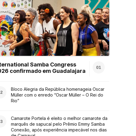
ternational Samba Congress
01
026 confirmado em Guadalajara
Bloco Alegria da República homenageia Oscar
02
Müller com o enredo “Oscar Müller – O Rei do
Rio”
Camarote Portela é eleito o melhor camarote da
03
marquês de sapucaí pelo Prêmio Emmy Samba
Conexão, após experiência impecável nos dias
de Carnaval