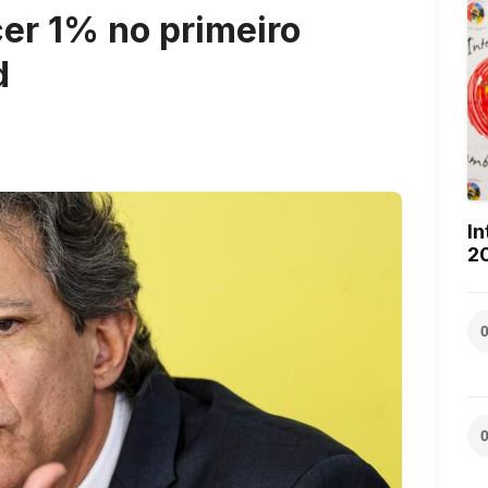
er 1% no primeiro
d
In
2