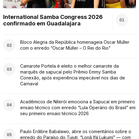
International Samba Congress 2026
01
confirmado em Guadalajara
Bloco Alegria da República homenageia Oscar Müller
02
com o enredo “Oscar Müller – O Rei do Rio”
Camarote Portela é eleito o melhor camarote da
03
marquês de sapucaí pelo Prêmio Emmy Samba
Conexão, após experiência impecável nos dias de
Carnaval
Acadêmicos de Niterói emociona a Sapucaí em primeiro
04
ensaio técnico com enredo “Lula Operário do Brasil” em
seu primeiro ensaio técnico 2026
Paulo Erdibre Babalawo, abre os comentários sobre o
05
enredo do Paraíso do Tuiuti, “Lonã Ifá Lukumí” — com