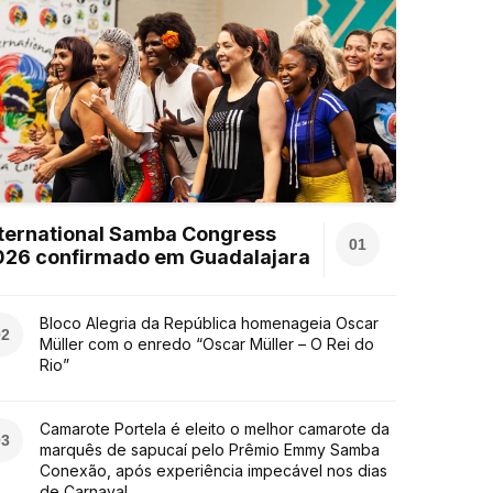
ternational Samba Congress
01
026 confirmado em Guadalajara
Bloco Alegria da República homenageia Oscar
02
Müller com o enredo “Oscar Müller – O Rei do
Rio”
Camarote Portela é eleito o melhor camarote da
03
marquês de sapucaí pelo Prêmio Emmy Samba
Conexão, após experiência impecável nos dias
de Carnaval