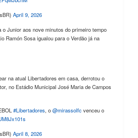
esBR)
April 9, 2026
ra o Junior aos nove minutos do primeiro tempo
aio Ramón Sosa igualou para o Verdão já na
rear na atual Libertadores em casa, derrotou o
ictor, no Estádio Municipal José Maria de Campos
NMEBOL
#Libertadores
, o
@mirassolfc
venceu o
/jUM8Jx101s
esBR)
April 8, 2026