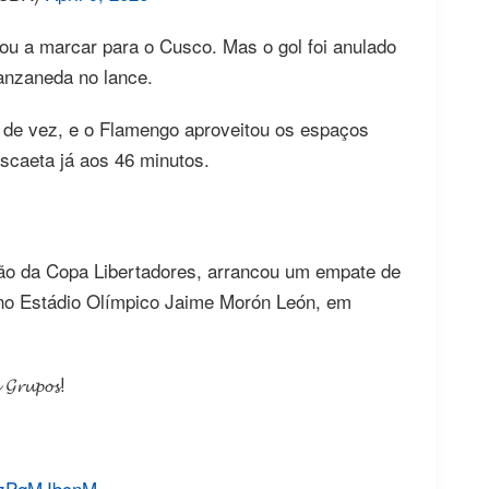
gou a marcar para o Cusco. Mas o gol foi anulado
anzaneda no lance.
de vez, e o Flamengo aproveitou os espaços
scaeta já aos 46 minutos.
ição da Copa Libertadores, arrancou um empate de
 no Estádio Olímpico Jaime Morón León, em
𝓾𝓹𝓸𝓼!
/lzPqMJbcnM