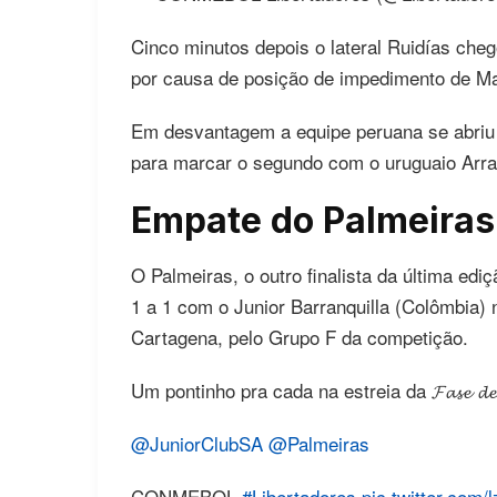
Cinco minutos depois o lateral Ruidías che
por causa de posição de impedimento de M
Em desvantagem a equipe peruana se abriu 
para marcar o segundo com o uruguaio Arra
Empate do Palmeiras
O Palmeiras, o outro finalista da última ed
1 a 1 com o Junior Barranquilla (Colômbia)
Cartagena, pelo Grupo F da competição.
Um pontinho pra cada na estreia da 𝓕𝓪𝓼𝓮 𝓭𝓮 𝓖
@JuniorClubSA
@Palmeiras
CONMEBOL
#Libertadores
pic.twitter.com