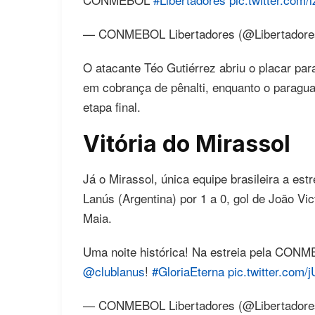
— CONMEBOL Libertadores (@Libertador
O atacante Téo Gutiérrez abriu o placar pa
em cobrança de pênalti, enquanto o paragu
etapa final.
Vitória do Mirassol
Já o Mirassol, única equipe brasileira a est
Lanús (Argentina) por 1 a 0, gol de João V
Maia.
Uma noite histórica! Na estreia pela CO
@clublanus
!
#GloriaEterna
pic.twitter.com
— CONMEBOL Libertadores (@Libertador