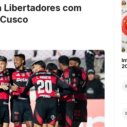
a Libertadores com
e Cusco
In
2