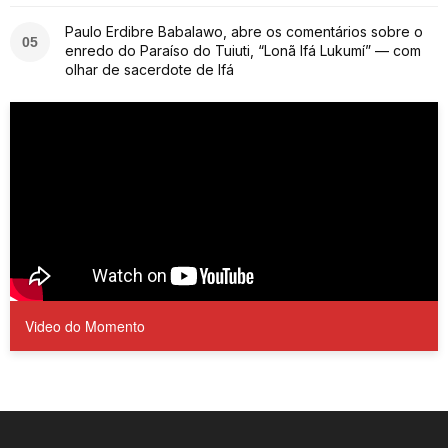
Paulo Erdibre Babalawo, abre os comentários sobre o
05
enredo do Paraíso do Tuiuti, “Lonã Ifá Lukumí” — com
olhar de sacerdote de Ifá
Video do Momento