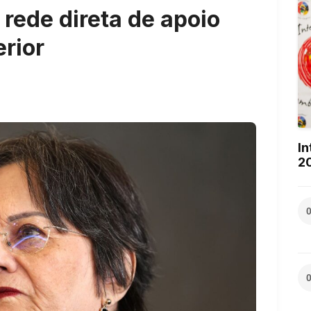
rede direta de apoio
erior
In
2