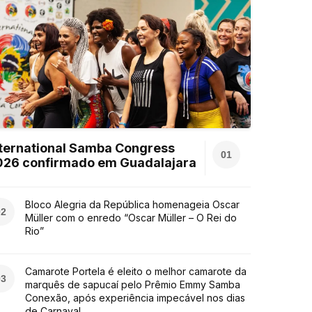
ternational Samba Congress
01
026 confirmado em Guadalajara
Bloco Alegria da República homenageia Oscar
02
Müller com o enredo “Oscar Müller – O Rei do
Rio”
Camarote Portela é eleito o melhor camarote da
03
marquês de sapucaí pelo Prêmio Emmy Samba
Conexão, após experiência impecável nos dias
de Carnaval