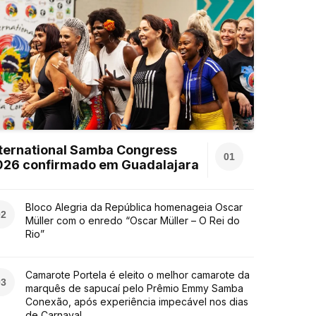
ternational Samba Congress
01
026 confirmado em Guadalajara
Bloco Alegria da República homenageia Oscar
02
Müller com o enredo “Oscar Müller – O Rei do
Rio”
Camarote Portela é eleito o melhor camarote da
03
marquês de sapucaí pelo Prêmio Emmy Samba
Conexão, após experiência impecável nos dias
de Carnaval