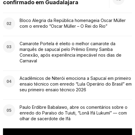
confirmado em Guadalajara
Bloco Alegria da República homenageia Oscar Müller
02
com o enredo “Oscar Müller – O Rei do Rio”
Camarote Portela é eleito o melhor camarote da
03
marquês de sapucaí pelo Prêmio Emmy Samba
Conexão, após experiência impecável nos dias de
Carnaval
Acadêmicos de Niterói emociona a Sapucaí em primeiro
04
ensaio técnico com enredo “Lula Operário do Brasil” em
seu primeiro ensaio técnico 2026
Paulo Erdibre Babalawo, abre os comentários sobre o
05
enredo do Paraíso do Tuiuti, “Lonã Ifá Lukumí” — com
olhar de sacerdote de Ifá