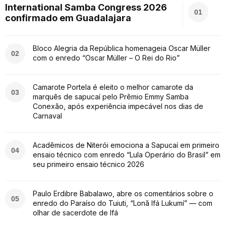
International Samba Congress 2026
01
confirmado em Guadalajara
Bloco Alegria da República homenageia Oscar Müller
02
com o enredo “Oscar Müller – O Rei do Rio”
Camarote Portela é eleito o melhor camarote da
03
marquês de sapucaí pelo Prêmio Emmy Samba
Conexão, após experiência impecável nos dias de
Carnaval
Acadêmicos de Niterói emociona a Sapucaí em primeiro
04
ensaio técnico com enredo “Lula Operário do Brasil” em
seu primeiro ensaio técnico 2026
Paulo Erdibre Babalawo, abre os comentários sobre o
05
enredo do Paraíso do Tuiuti, “Lonã Ifá Lukumí” — com
olhar de sacerdote de Ifá