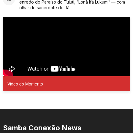
enredo do Paraíso do Tuiuti, “Lonã Ifá Lukumí” — com
olhar de sacerdote de Ifá
Video do Momento
Samba Conexão News