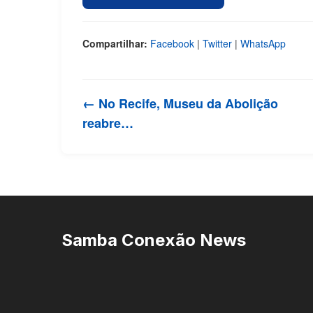
Compartilhar:
Facebook
|
Twitter
|
WhatsApp
← No Recife, Museu da Abolição
reabre…
Samba Conexão News