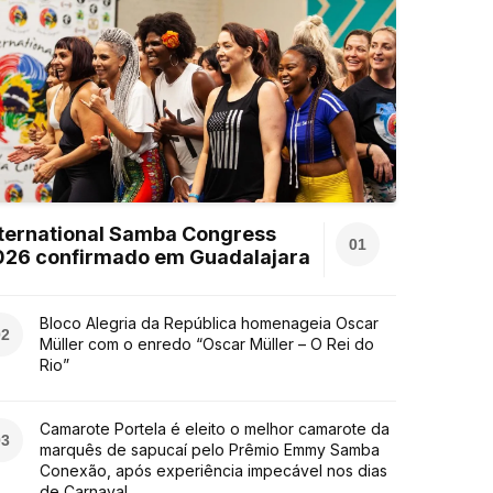
ternational Samba Congress
01
026 confirmado em Guadalajara
Bloco Alegria da República homenageia Oscar
02
Müller com o enredo “Oscar Müller – O Rei do
Rio”
Camarote Portela é eleito o melhor camarote da
03
marquês de sapucaí pelo Prêmio Emmy Samba
Conexão, após experiência impecável nos dias
de Carnaval